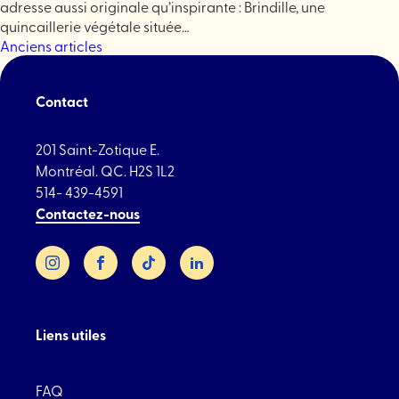
adresse aussi originale qu’inspirante : Brindille, une
quincaillerie végétale située…
Navigation
Anciens articles
des
Contact
articles
201 Saint-Zotique E.
Montréal. QC. H2S 1L2
514- 439-4591
Contactez-nous
Instagram
Facebook
TikTok
LinkedIn
Liens utiles
FAQ