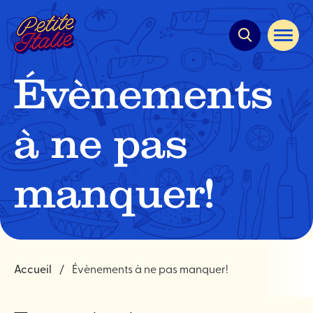
Navigation
rapide
Ouvrir
la
navigat
du
Évènements
site
à ne pas
manquer!
Accueil
Évènements à ne pas manquer!