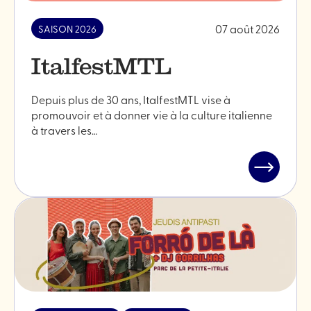
mesure
07 août 2026
que
SAISON 2026
vous
écrivez.
ItalfestMTL
Depuis plus de 30 ans, ItalfestMTL vise à
promouvoir et à donner vie à la culture italienne
à travers les…