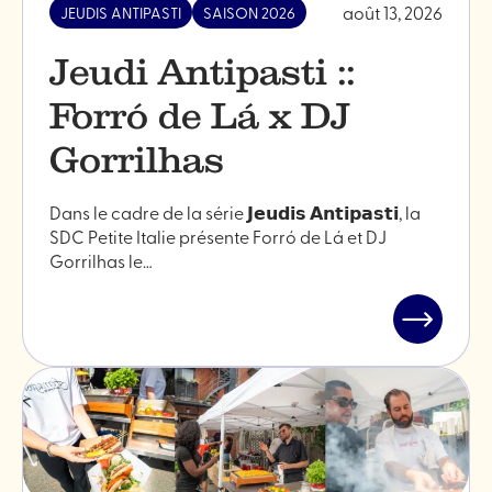
août 13, 2026
JEUDIS ANTIPASTI
SAISON 2026
Jeudi Antipasti ::
Forró de Lá x DJ
Gorrilhas
Dans le cadre de la série 𝗝𝗲𝘂𝗱𝗶𝘀 𝗔𝗻𝘁𝗶𝗽𝗮𝘀𝘁𝗶, la
SDC Petite Italie présente Forró de Lá et DJ
Gorrilhas le…