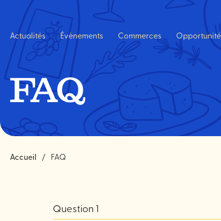
Navigation
rapide
Actualités
Évènements
Commerces
Opportunité
FAQ
Accueil
FAQ
Question 1