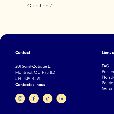
reponse question 1
Question 2
réponse question 2
Contact
Liens u
FAQ
201 Saint-Zotique E.
Parten
Montréal. QC. H2S 1L2
Plan du
514- 439-4591
Politi
Contactez-nous
Gérer
Instagram
Facebook
TikTok
LinkedIn