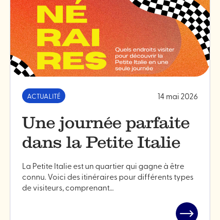
en
plein
air
sont
de
retour!"
14 mai 2026
ACTUALITÉ
Une journée parfaite
dans la Petite Italie
La Petite Italie est un quartier qui gagne à être
connu. Voici des itinéraires pour différents types
de visiteurs, comprenant…
Lire