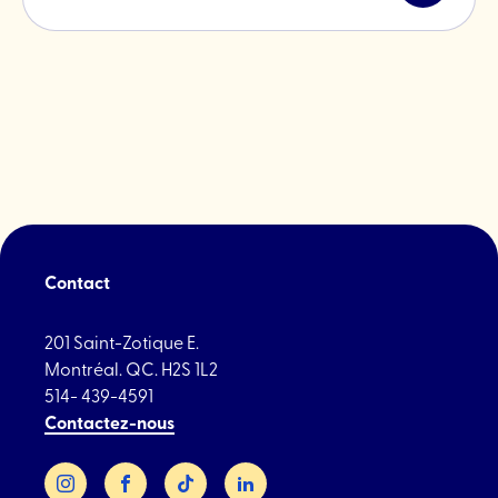
l'article
"La
dolce
vita
pour
le
Grand
Prix
F1"
Contact
201 Saint-Zotique E.
Montréal. QC. H2S 1L2
514- 439-4591
Contactez-nous
Instagram
Facebook
TikTok
LinkedIn