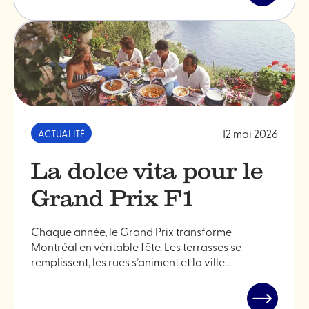
l'article
"Une
journée
parfaite
dans
la
Petite
Italie"
12 mai 2026
ACTUALITÉ
La dolce vita pour le
Grand Prix F1
Chaque année, le Grand Prix transforme
Montréal en véritable fête. Les terrasses se
remplissent, les rues s’animent et la ville…
Lire