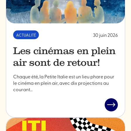
30 juin 2026
ACTUALITÉ
Les cinémas en plein
air sont de retour!
Chaque été, la Petite Italie est un lieu phare pour
le cinéma en plein air, avec dix projections au
courant…
Lire
l'article
"Les
cinémas