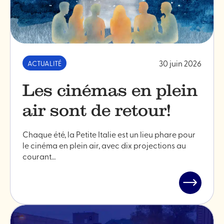
30 juin 2026
ACTUALITÉ
Les cinémas en plein
air sont de retour!
Chaque été, la Petite Italie est un lieu phare pour
le cinéma en plein air, avec dix projections au
courant…
Lire
l'article
"Les
cinémas