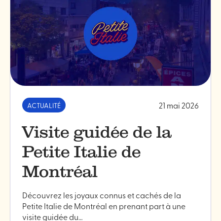
en
plein
air
sont
de
retour!"
21 mai 2026
ACTUALITÉ
Visite guidée de la
Petite Italie de
Montréal
Découvrez les joyaux connus et cachés de la
Petite Italie de Montréal en prenant part à une
visite guidée du…