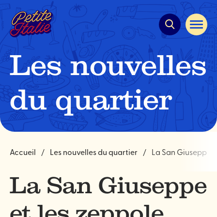
Navigation
rapide
Ouvrir
la
navigat
du
Les nouvelles
site
du quartier
Accueil
Les nouvelles du quartier
La San Giuseppe e
La San Giuseppe
et les zeppole