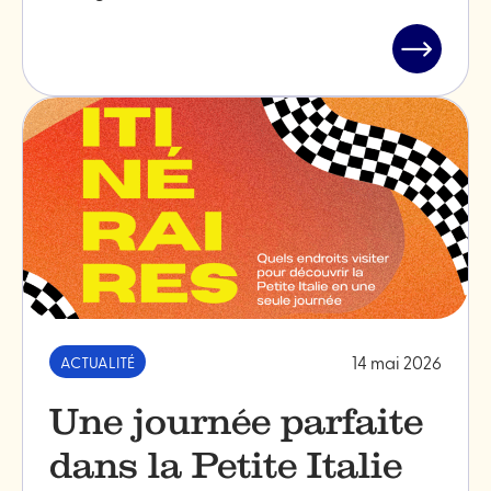
Lire
l'article
"Visite
guidée
de
la
Petite
Italie
de
Montréal
14 mai 2026
ACTUALITÉ
Une journée parfaite
dans la Petite Italie