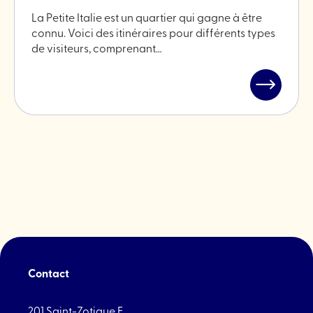
La Petite Italie est un quartier qui gagne à être
connu. Voici des itinéraires pour différents types
de visiteurs, comprenant…
Lire
l'article
"Une
journée
parfaite
dans
la
Petite
Italie"
Contact
201 Saint-Zotique E.