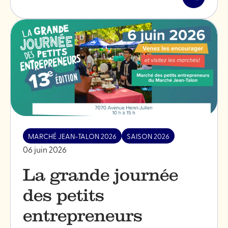
Lire
l'article
"BBQ
de
la
SDC"
MARCHÉ JEAN-TALON 2026
SAISON 2026
06 juin 2026
La grande journée
des petits
entrepreneurs