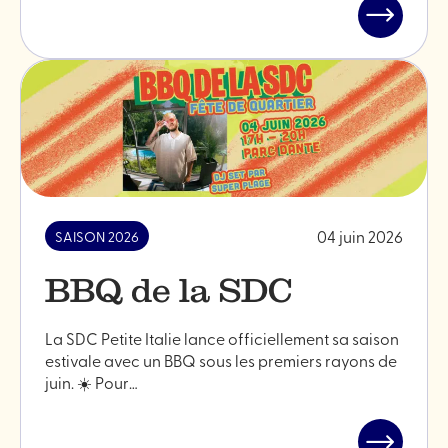
Lire
l'article
"La
Petite
Italie
en
fête"
04 juin 2026
SAISON 2026
BBQ de la SDC
La SDC Petite Italie lance officiellement sa saison
estivale avec un BBQ sous les premiers rayons de
juin. ☀️ Pour…