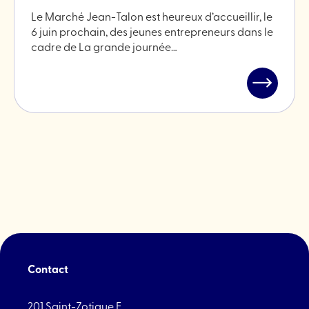
Le Marché Jean-Talon est heureux d’accueillir, le
6 juin prochain, des jeunes entrepreneurs dans le
cadre de La grande journée…
Lire
l'article
"La
grande
journée
des
petits
entrepren
Contact
201 Saint-Zotique E.