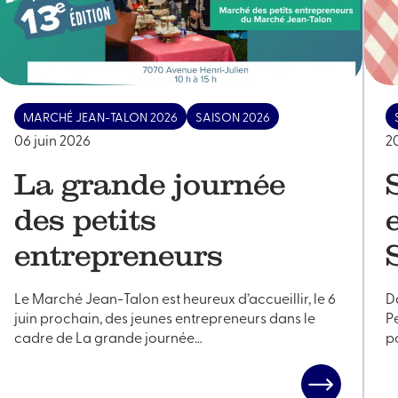
MARCHÉ JEAN-TALON 2026
SAISON 2026
06 juin 2026
2
La grande journée
des petits
entrepreneurs
Le Marché Jean-Talon est heureux d’accueillir, le 6
D
juin prochain, des jeunes entrepreneurs dans le
Pe
cadre de La grande journée…
p
Lire