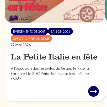
ÉVÉNEMENTS DE SOIR
SAISON 2026
SPECTACLE DE MUSIQUE
22 mai 2026
La Petite Italie en fête
À l’occasion des festivités du Grand Prix de la
Formule 1, la SDC Petite Italie vous invite à une
soirée…
Lire
l'article
"La