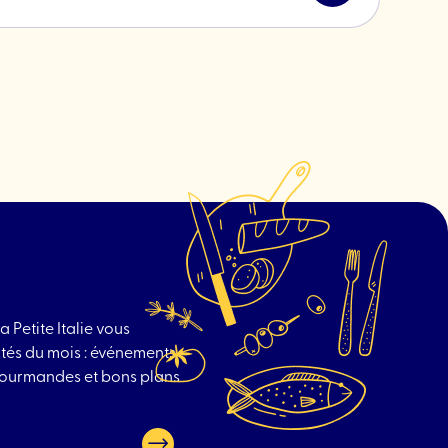
l'article
"Samedi
pour
emporter
::
Freestyle
rs "
Soccer
MTL"
a Petite Italie vous
tés du mois : événements
 gourmandes et bons plans