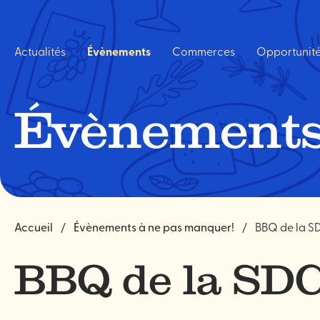
Navigation
rapide
Actualités
Évènements
Commerces
Opportunit
Évènements
Accueil
Évènements à ne pas manquer!
BBQ de la S
BBQ de la SD