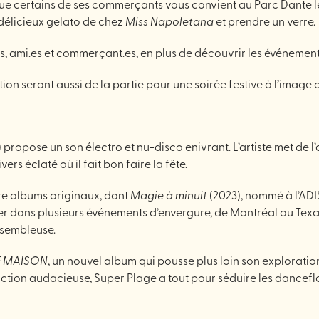
 que certains de ses commerçants vous convient au Parc Dante le
 délicieux gelato de chez
Miss Napoletana
et prendre un verre.
, ami.es et commerçant.es, en plus de découvrir les événements g
ation seront aussi de la partie pour une soirée festive à l’image 
 propose un son électro et nu-disco enivrant. L’artiste met de l’
rs éclaté où il fait bon faire la fête.
tre albums originaux, dont
Magie à minuit
(2023), nommé à l’AD
er dans plusieurs événements d’envergure, de Montréal au Texa
ssembleuse.
 MAISON
, un nouvel album qui pousse plus loin son exploratio
uction audacieuse, Super Plage a tout pour séduire les dancef