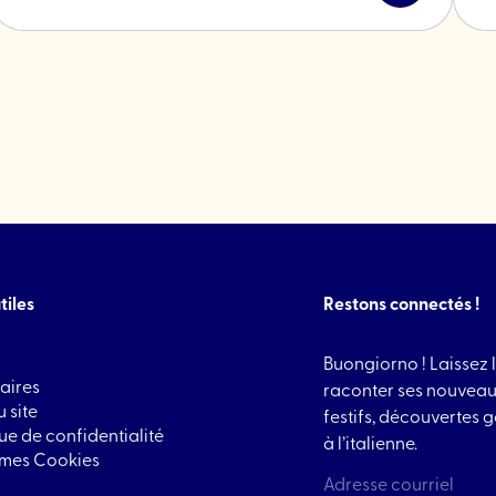
l'article
"La
grande
journée
des
petits
entrepreneu
tiles
Restons connectés !
Buongiorno ! Laissez l
aires
raconter ses nouveau
 site
festifs, découvertes
que de confidentialité
à l’italienne.
 mes Cookies