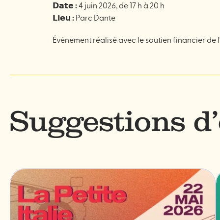
𝗗
𝗮𝘁𝗲
:
4 juin 2026, de 17 h à 20 h
𝗟𝗶𝗲𝘂
:
Parc Dante
Événement réalisé avec le soutien financier de 
Suggestions d