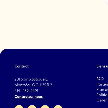
Petite
Italie
en
fête"
Contact
Liens u
FAQ
201 Saint-Zotique E.
Parten
Montréal. QC. H2S 1L2
Plan du
514- 439-4591
Politi
Contactez-nous
Gérer
Instagram
Facebook
TikTok
LinkedIn