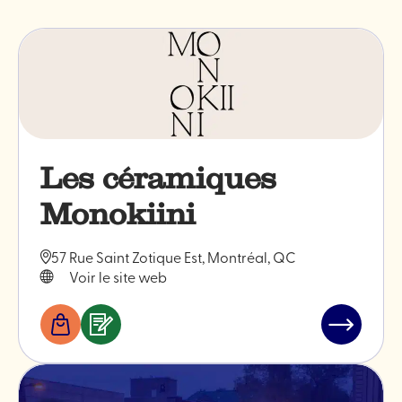
Les céramiques
Monokiini
57 Rue Saint Zotique Est, Montréal, QC
Voir le site web
Boutiques
Services
Lire
&
l'article
professionnels
"Les
céramiqu