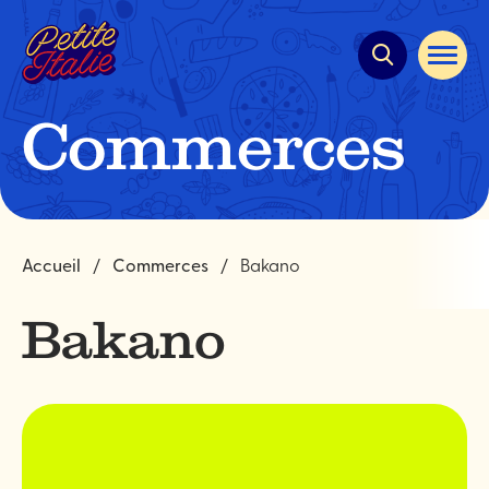
Navigation
rapide
Ouvrir
la
navigat
du
Commerces
site
Accueil
Commerces
Bakano
Bakano