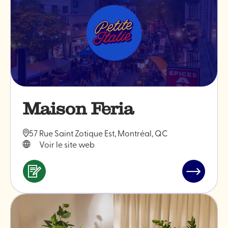
Monokiini
Maison Feria
57 Rue Saint Zotique Est, Montréal, QC
Voir le site web
Services
Lire
&
l'article
professionnels
"Maison
Feria"