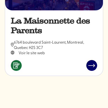
La Maisonnette des
Parents
6764 boulevard Saint-Laurent, Montreal,
Quebec H2S 3C7
Voir le site web
Services
Lire
&
l'article
professionnels
"La
Maisonne
des
Parents"