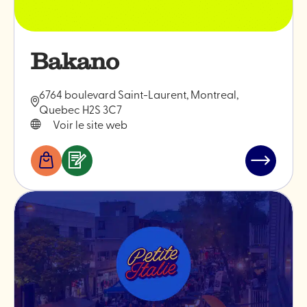
Bakano
6764 boulevard Saint-Laurent, Montreal,
Quebec H2S 3C7
Voir le site web
Boutiques
Services
Lire
&
l'article
professionnels
"Bakano"