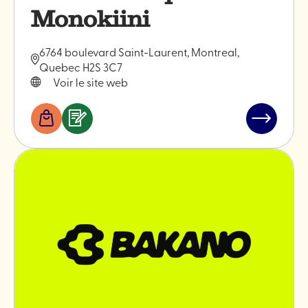
Monokiini
6764 boulevard Saint-Laurent, Montreal,
Quebec H2S 3C7
Voir le site web
Boutiques
Services
Lire
&
l'article
professionnels
"Les
céramiqu
Monokiini