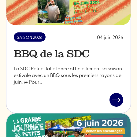
en
fête"
04 juin 2026
SAISON 2026
BBQ de la SDC
La SDC Petite Italie lance officiellement sa saison
estivale avec un BBQ sous les premiers rayons de
juin. ☀️ Pour…
Lire
l'article
"BBQ
de
la
SDC"