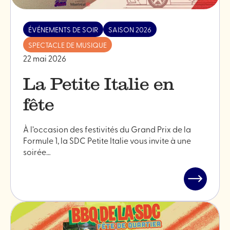
ÉVÉNEMENTS DE SOIR
SAISON 2026
SPECTACLE DE MUSIQUE
22 mai 2026
La Petite Italie en
fête
À l’occasion des festivités du Grand Prix de la
Formule 1, la SDC Petite Italie vous invite à une
soirée…
Lire
l'article
"La
Petite
Italie