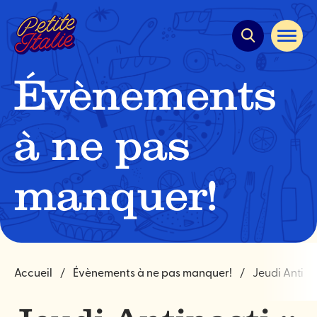
Navigation
rapide
Ouvrir
la
navigat
du
Évènements
site
à ne pas
manquer!
Accueil
Évènements à ne pas manquer!
Jeudi Antipas