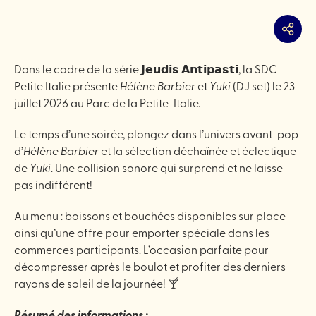
Partag
Dans le cadre de la série 𝗝𝗲𝘂𝗱𝗶𝘀 𝗔𝗻𝘁𝗶𝗽𝗮𝘀𝘁𝗶, la SDC
Petite Italie présente
Hélène Barbier
et
Yuki
(DJ set) le 23
juillet 2026 au Parc de la Petite-Italie.
Le temps d’une soirée, plongez dans l’univers avant-pop
d’
Hélène Barbier
et la sélection déchaînée et éclectique
de
Yuki
. Une collision sonore qui surprend et ne laisse
pas indifférent!
Au menu : boissons et bouchées disponibles sur place
ainsi qu’une offre pour emporter spéciale dans les
commerces participants. L’occasion parfaite pour
décompresser après le boulot et profiter des derniers
rayons de soleil de la journée! 🍸
Résumé des informations :