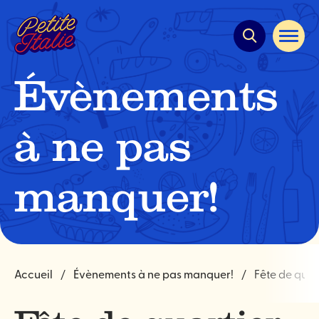
Navigation
rapide
Ouvrir
la
navigat
du
Évènements
site
à ne pas
manquer!
Accueil
Évènements à ne pas manquer!
Fête de qua