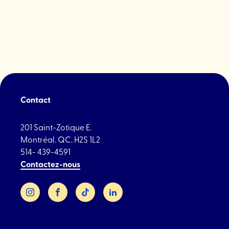
2024"
Contact
201 Saint-Zotique E.
Montréal. QC. H2S 1L2
514- 439-4591
Contactez-nous
Instagram
Facebook
TikTok
LinkedIn