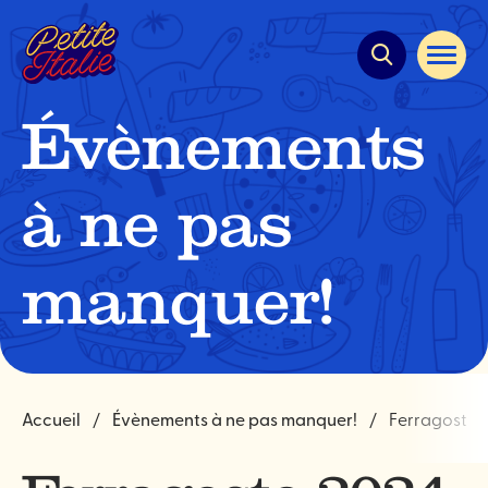
Navigation
rapide
Ouvrir
la
navigat
du
Évènements
site
à ne pas
manquer!
Accueil
Évènements à ne pas manquer!
Ferragosto 