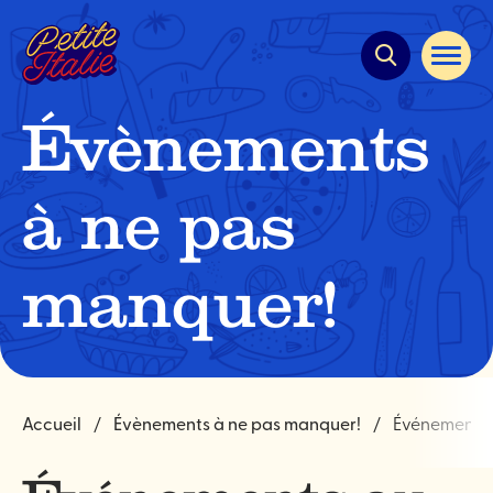
Navigation
rapide
Ouvrir
la
navigat
du
Évènements
site
à ne pas
manquer!
Accueil
Évènements à ne pas manquer!
Événements 