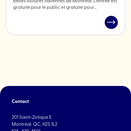
belles voitures italiennes de Montréal. L’entrée est
gratuite pour le public et gratuite pour…
Lire
l'article
"Ital
Autofest
2025"
Contact
201 Saint-Zotique E.
Montréal. QC. H2S 1L2
514- 439-4591