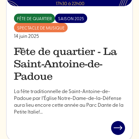
FÊTE DE QUARTIER
SAISON 2025
SPECTACLE DE MUSIQUE
14 juin 2025
Fête de quartier - La
Saint-Antoine-de-
Padoue
La fête traditionnelle de Saint-Antoine-de-
Padoue par l’Église Notre-Dame-de-la-Défense
aura lieu encore cette année au Parc Dante de la
Petite Italie!…
Lire
l'article