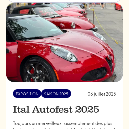
"Fête
de
quartier
-
La
Saint-
Antoine-
de-
Padoue"
06 juillet 2025
EXPOSITION
SAISON 2025
Ital Autofest 2025
Toujours un merveilleux rassemblement des plus