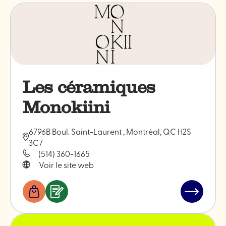
Les céramiques
Monokiini
6796B Boul. Saint-Laurent , Montréal, QC H2S
3C7
(514) 360-1665
Voir le site web
Boutiques
Services
Lire
&
l'article
professionnels
"Les