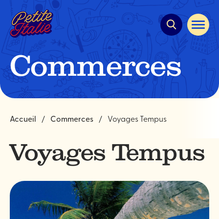
Navigation
rapide
Ouvrir
la
navigat
du
Commerces
site
Accueil
Commerces
Voyages Tempus
Voyages Tempus