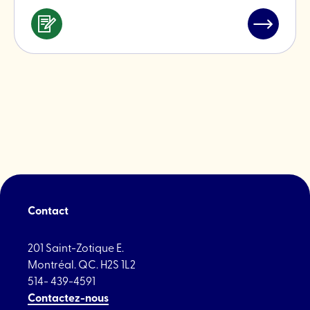
Services
Lire
&
l'article
professionnels
"Maison
Feria"
Contact
201 Saint-Zotique E.
Montréal. QC. H2S 1L2
514- 439-4591
Contactez-nous