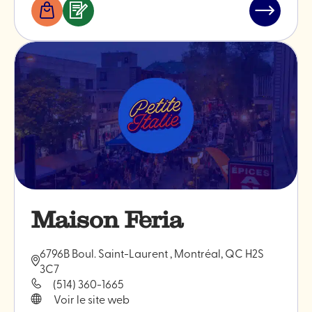
Boutiques
Services
Lire
&
l'article
professionnels
"Bakano"
Maison Feria
6796B Boul. Saint-Laurent , Montréal, QC H2S
3C7
(514) 360-1665
Voir le site web