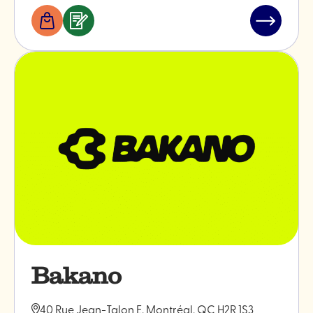
Boutiques
Services
Lire
&
l'article
professionnels
"Les
céramiqu
Monokiini
Bakano
40 Rue Jean-Talon E, Montréal, QC H2R 1S3