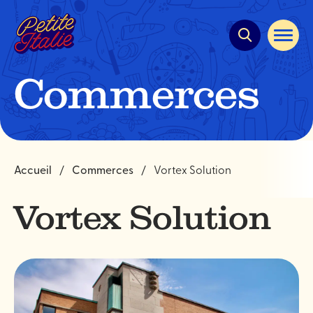
Navigation
rapide
Ouvrir
la
navigat
du
Commerces
site
Accueil
Commerces
Vortex Solution
Vortex Solution