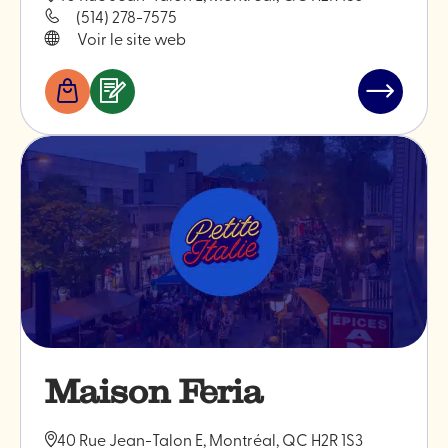
(514) 278-7575
Voir le site web
Boutiques
Services
Lire
&
l'article
professionnels
"Bakano"
Maison Feria
40 Rue Jean-Talon E, Montréal, QC H2R 1S3