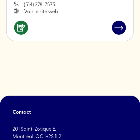
(514) 278-7575
Voir le site web
Services
Lire
&
l'article
professionnels
"Maison
Feria"
Contact
201 Saint-Zotique E.
Montréal. QC. H2S 1L2