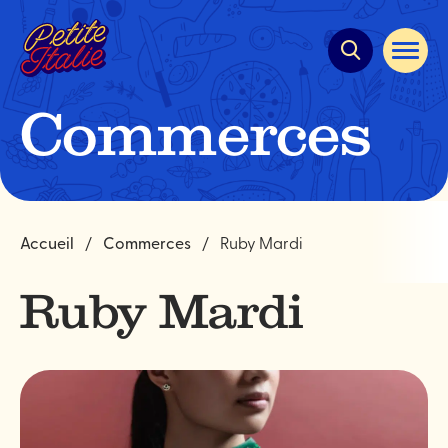
Navigation
rapide
Ouvrir
la
navigat
du
Commerces
site
Accueil
Commerces
Ruby Mardi
Ruby Mardi