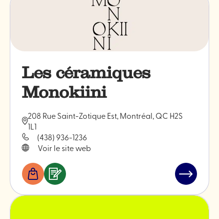
Les céramiques
Monokiini
208 Rue Saint-Zotique Est, Montréal, QC H2S
1L1
(438) 936-1236
Voir le site web
Boutiques
Services
Lire
&
l'article
professionnels
"Les
céramiqu