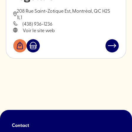
208 Rue Saint-Zotique Est, Montréal, QC H2S
1L1
(438) 936-1236
Voir le site web
Boutiques
Marché
Lire
Jean-
l'article
Talon
"Brindille
-
Quincaill
végétale"
Contact