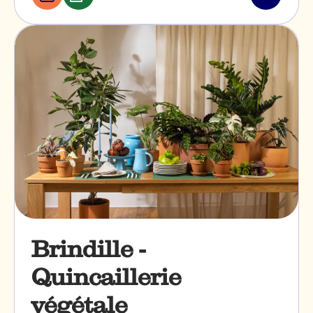
Boutiques
Services
Lire
&
l'article
professionnels
"Bakano"
Brindille -
Quincaillerie
végétale