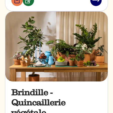
Boutiques
Services
Lire
&
l'article
professionnels
"Bakano"
Brindille -
Quincaillerie
végétale