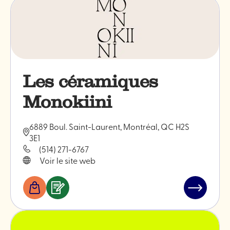
Les céramiques
Monokiini
6889 Boul. Saint-Laurent, Montréal, QC H2S
3E1
(514) 271-6767
Voir le site web
Boutiques
Services
Lire
&
l'article
professionnels
"Les
céramiqu