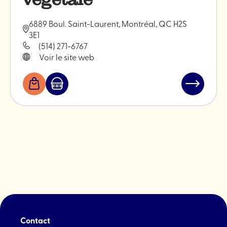
6889 Boul. Saint-Laurent, Montréal, QC H2S
3E1
(514) 271-6767
Voir le site web
Boutiques
Marché
Lire
Jean-
l'article
Talon
"Brindille
-
Quincaill
végétale"
Contact