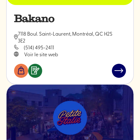
Bakano
7118 Boul. Saint-Laurent, Montréal, QC H2S
3E2
(514) 495-2411
Voir le site web
Boutiques
Services
Lire
&
l'article
professionnels
"Bakano"