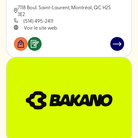
7118 Boul. Saint-Laurent, Montréal, QC H2S
3E2
(514) 495-2411
Voir le site web
Boutiques
Services
Lire
&
l'article
professionnels
"Les
céramiqu
Monokiini