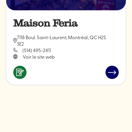
Maison Feria
7118 Boul. Saint-Laurent, Montréal, QC H2S
3E2
(514) 495-2411
Voir le site web
Services
Lire
&
l'article
professionnels
"Maison
Feria"