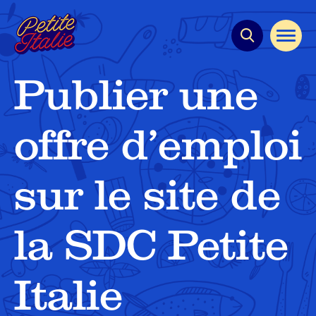
Navigation
rapide
Ouvrir
la
navigat
du
Publier une
site
offre d’emploi
sur le site de
la SDC Petite
Italie