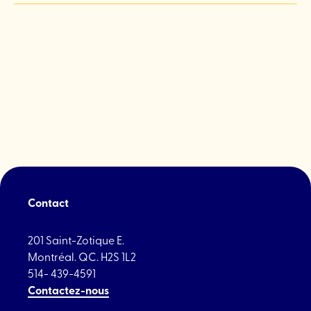
Contact
201 Saint-Zotique E.
Montréal. QC. H2S 1L2
514- 439-4591
Contactez-nous