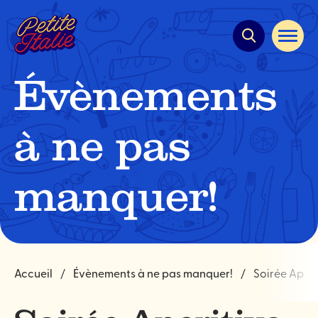
Navigation
rapide
Ouvrir
la
navigat
du
Évènements
site
à ne pas
manquer!
Accueil
Évènements à ne pas manquer!
Soirée Aperi