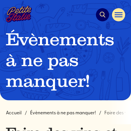
Navigation
rapide
Ouvrir
la
navigat
du
Évènements
site
à ne pas
manquer!
Accueil
Évènements à ne pas manquer!
Foire des vi