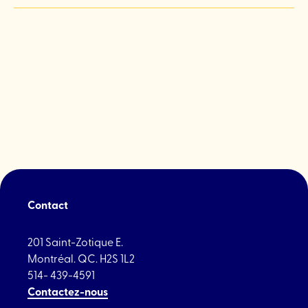
Contact
201 Saint-Zotique E.
Montréal. QC. H2S 1L2
514- 439-4591
Contactez-nous