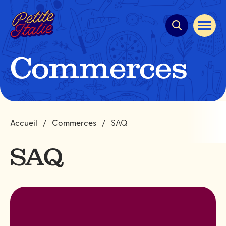
Navigation
rapide
Ouvrir
la
navigat
du
Commerces
site
Accueil
Commerces
SAQ
SAQ