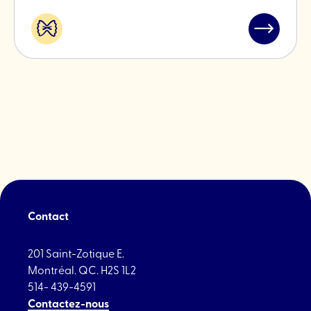
Alimentation
Lire
&
l'article
spécialités
"Fromage
Hamel"
Contact
201 Saint-Zotique E.
Montréal. QC. H2S 1L2
514- 439-4591
Contactez-nous