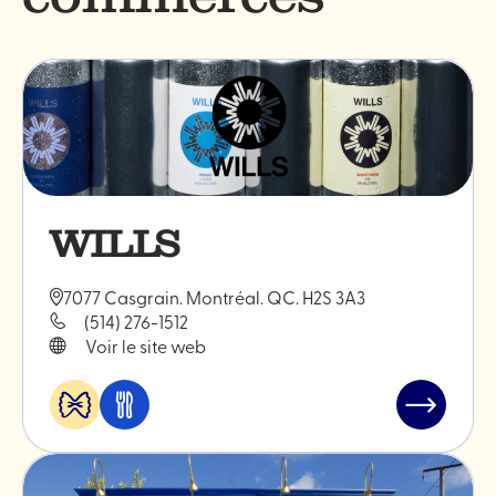
WILLS
7077 Casgrain. Montréal. QC. H2S 3A3
(514) 276-1512
Voir le site web
Alimentation
Manger
Lire
&
et
l'article
spécialités
boire
"WILLS"