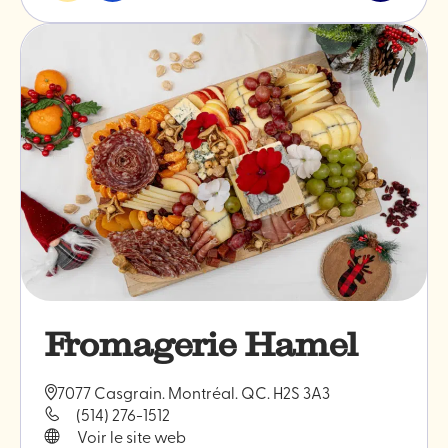
&
et
l'article
spécialités
boire
"Boucher
An-
Nasr"
Fromagerie Hamel
7077 Casgrain. Montréal. QC. H2S 3A3
(514) 276-1512
Voir le site web