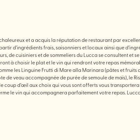
 chaleureux et a acquis la réputation de restaurant par excell
artir d’ingrédients frais, saisonniers et locaux ainsi que d’ingr
urs, de cuisiniers et de sommeliers du Lucca se consultent et se
eront à choisir le plat et le vin qui rendront votre repas mémora
omme les Linguine Frutti di Mare alla Marinara (pâtes et fruits
côte de veau accompagnée de purée de semoule de maïs), le Ris
 coup d’œil aux choix qui vous sont offerts vous transportera d
ferme le vin qui accompagnera parfaitement votre repas. Lucca s