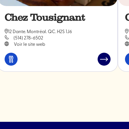
Chez Tousignant
12 Dante. Montréal. QC. H2S 1J6
(514) 278-6502
Voir le site web
Manger
Lire
et
l'article
rant
boire
"Chez
Tousignant"