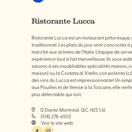
et
boire
Ristorante Lucca
Ristorante Lucca est un restaurant pittoresque,
traditionnel. Les plats du jour sont concoctés à p
marché aux arômes de l’Italie. L’équipe de serve
expérience tout à fait merveilleuse. Ils vous aid
saisons à ses inoubliables spécialités maison, c
maison) ou la Costata di Vitello con polenta (
des vins du Lucca est impressionnante! Un simple
aux Pouilles et de Venise à la Toscane, elle ren
plus délectable qui soit.
12 Dante. Montréal. QC. H2S 1J6
(514) 278-6502
Voir le site web
Facebook
Instagram