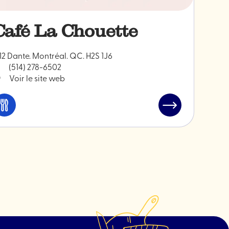
Café La Chouette
12 Dante. Montréal. QC. H2S 1J6
(514) 278-6502
Voir le site web
Manger
Lire
et
l'article
boire
"Café
La
Chouette"