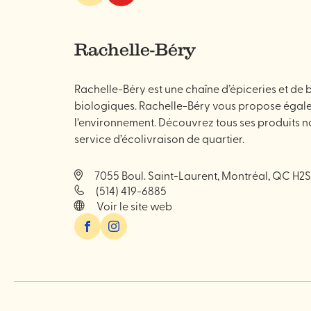
&
&
spécialités
bien-
être
Rachelle-Béry
Rachelle-Béry est une chaîne d’épiceries et de bo
biologiques. Rachelle-Béry vous propose égal
l’environnement. Découvrez tous ses produits na
service d’écolivraison de quartier.
7055 Boul. Saint-Laurent, Montréal, QC H2S
(514) 419-6885
Voir le site web
Facebook
Instagram