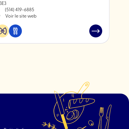
3E3
(514) 419-6885
Voir le site web
Alimentation
Manger
Lire
&
et
l'article
spécialités
boire
"WILLS"