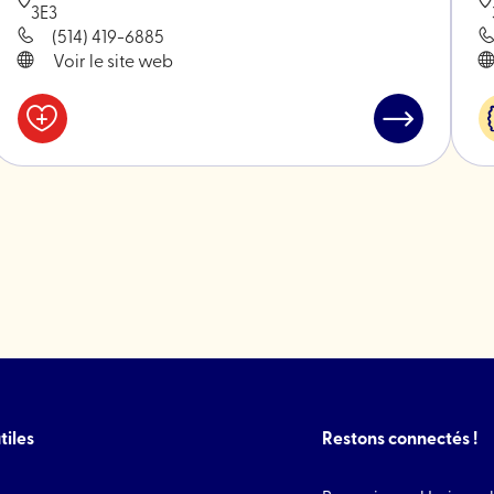
3E3
(514) 419-6885
Voir le site web
Santé
Lire
&
l'article
ck
bien-
"Salon
être
8
et
barbier"
tiles
Restons connectés !