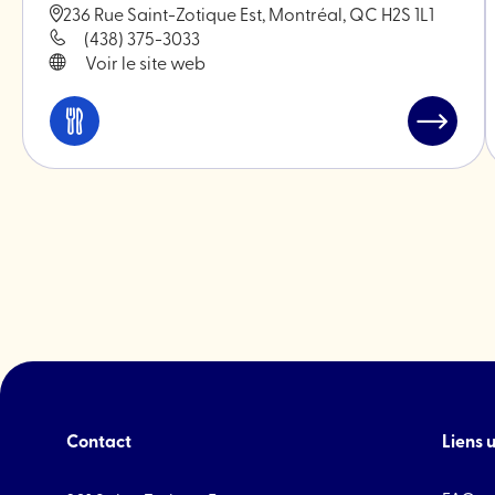
236 Rue Saint-Zotique Est, Montréal, QC H2S 1L1
(438) 375-3033
Voir le site web
Manger
Lire
et
l'article
boire
"Restau
Nozy"
Contact
Liens u