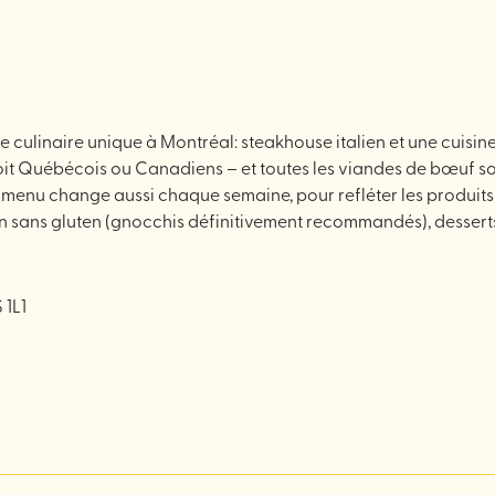
linaire unique à Montréal: steakhouse italien et une cuisine d
oit Québécois ou Canadiens – et toutes les viandes de bœuf son
r menu change aussi chaque semaine, pour refléter les produits 
 sans gluten (gnocchis définitivement recommandés), desserts 
 1L1