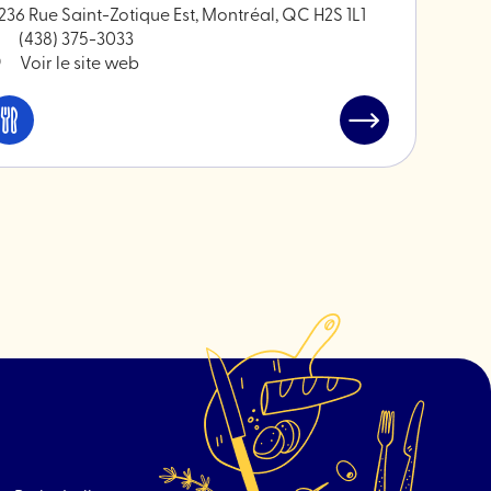
236 Rue Saint-Zotique Est, Montréal, QC H2S 1L1
(438) 375-3033
Voir le site web
Manger
Lire
et
l'article
boire
"Café
La
Chouette"