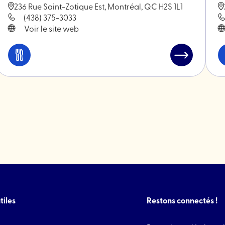
236 Rue Saint-Zotique Est, Montréal, QC H2S 1L1
(438) 375-3033
Voir le site web
Manger
Lire
et
l'article
rant
boire
"Chez
Tousignant"
tiles
Restons connectés !