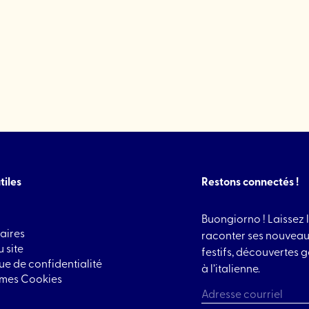
Pierres
e
1
Feu"
llerie
e"
tiles
Restons connectés !
Buongiorno ! Laissez l
aires
raconter ses nouveau
 site
festifs, découvertes
que de confidentialité
à l’italienne.
 mes Cookies