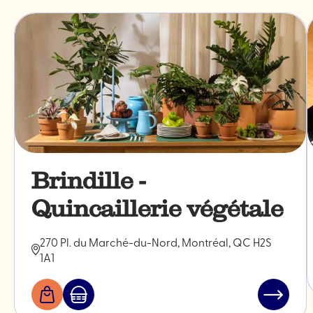
Brindille -
Quincaillerie végétale
270 Pl. du Marché-du-Nord, Montréal, QC H2S
1A1
Boutiques
Marché
Lire