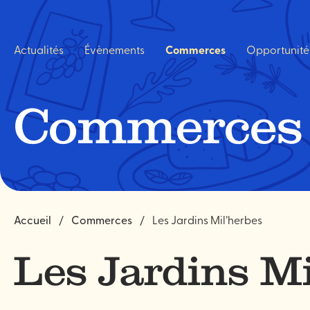
Navigation
rapide
Actualités
Évènements
Commerces
Opportunité
Commerces
Accueil
Commerces
Les Jardins Mil’herbes
Les Jardins Mi