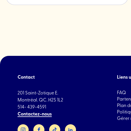
Jean-
l'article
Talon
"Brindill
-
Quincai
végétal
Contact
Liens u
FAQ
201 Saint-Zotique E.
Parten
Montréal. QC. H2S 1L2
Plan du
514- 439-4591
Politi
Contactez-nous
Gérer
Instagram
Facebook
TikTok
LinkedIn