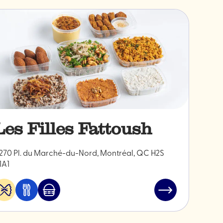
Les Filles Fattoush
270 Pl. du Marché-du-Nord, Montréal, QC H2S
1A1
Alimentation
Manger
Marché
Lire
&
et
Jean-
l'article
spécialités
boire
Talon
"Les