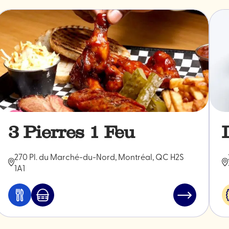
3 Pierres 1 Feu
270 Pl. du Marché-du-Nord, Montréal, QC H2S
1A1
Manger
Marché
Lire
et
Jean-
l'article
boire
Talon
"3