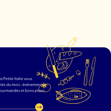
Filles
Fattoush"
a Petite Italie vous
tés du mois : événements
 gourmandes et bons plans