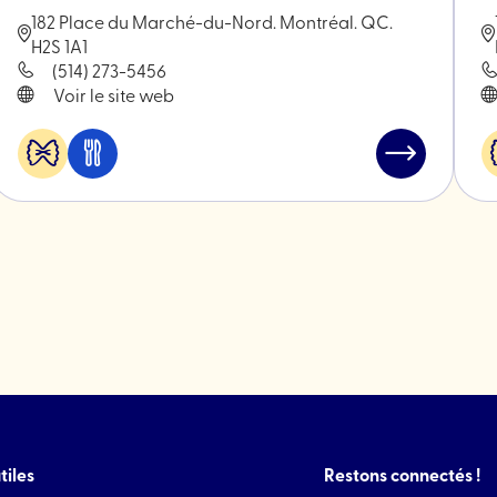
182 Place du Marché-du-Nord. Montréal. QC.
H2S 1A1
(514) 273-5456
Voir le site web
Alimentation
Manger
Lire
&
et
l'article
spécialités
boire
"Boucherie
An-
Nasr"
tiles
Restons connectés !