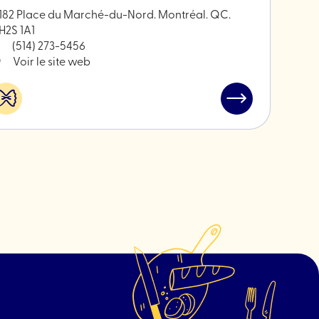
182 Place du Marché-du-Nord. Montréal. QC.
H2S 1A1
(514) 273-5456
Voir le site web
Alimentation
Lire
&
l'article
spécialités
"Fromagerie
Hamel"