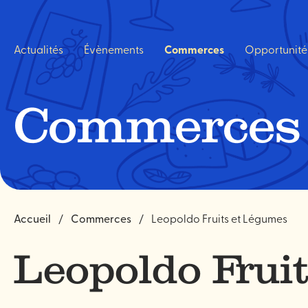
Navigation
rapide
Actualités
Évènements
Commerces
Opportunité
Commerces
Accueil
Commerces
Leopoldo Fruits et Légumes
Leopoldo Frui