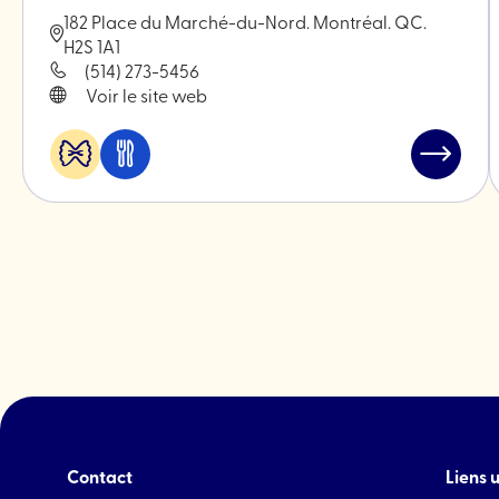
182 Place du Marché-du-Nord. Montréal. QC.
H2S 1A1
(514) 273-5456
Voir le site web
Alimentation
Manger
Lire
&
et
l'article
spécialités
boire
"WILLS"
Contact
Liens u