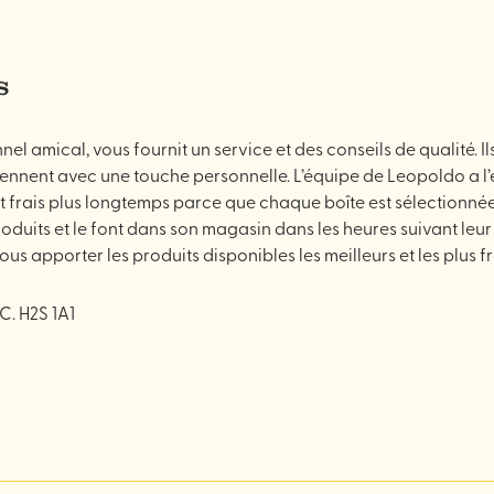
s
 amical, vous fournit un service et des conseils de qualité. Ils
et viennent avec une touche personnelle. L’équipe de Leopoldo a
tent frais plus longtemps parce que chaque boîte est sélectionn
uits et le font dans son magasin dans les heures suivant leur a
s apporter les produits disponibles les meilleurs et les plus fr
. H2S 1A1