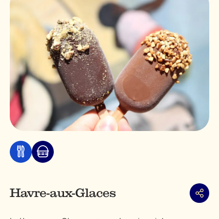
Manger
Marché
et
Jean-
boire
Talon
Havre-aux-Glaces
Partag