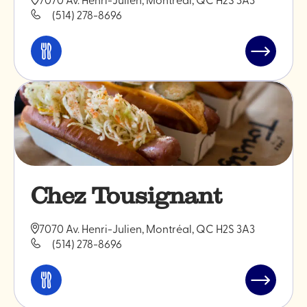
(514) 278-8696
Manger
Lire
et
l'article
boire
"Restaura
Nozy"
Chez Tousignant
7070 Av. Henri-Julien, Montréal, QC H2S 3A3
(514) 278-8696
Manger
Lire
et
l'article