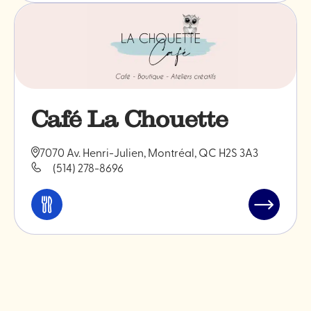
boire
"Chez
Tousignan
Café La Chouette
7070 Av. Henri-Julien, Montréal, QC H2S 3A3
(514) 278-8696
Manger
Lire
et
l'article
boire
"Café
La
Chouette