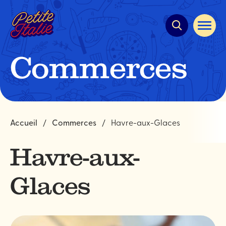
Navigation
rapide
Ouvrir
la
navigat
du
Commerces
site
Accueil
Commerces
Havre-aux-Glaces
Havre-aux-
Glaces