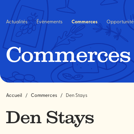
Navigation
rapide
Actualités
Évènements
Commerces
Opportunité
Commerces
Accueil
Commerces
Den Stays
Den Stays