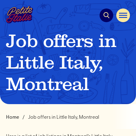
Quick
navigation
Open
site
navigat
Job offers in
Little Italy,
Montreal
Home
Job offers in Little Italy, Montreal
Here is a list of job listings in Montreal’s Little Italy.