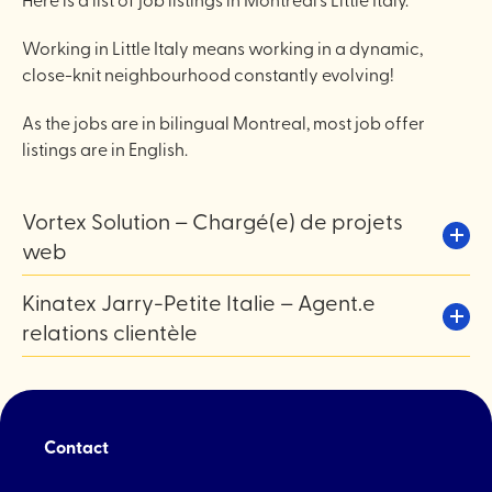
Working in Little Italy means working in a dynamic,
close-knit neighbourhood constantly evolving!
As the jobs are in bilingual Montreal, most job offer
listings are in English.
Vortex Solution – Chargé(e) de projets
web
Type de poste: Permanent
Kinatex Jarry-Petite Italie – Agent.e
Horaire : Temps plein (37.5h/semaine)
relations clientèle
Mode : Présentiel
Temps partiel : entre 10 à 15 heures par semaine;
Chez Vortex Solution, l’harmonie guide notre approche
.
Horaire: flexible;
Entreprise québécoise fière de ses racines, nous
Disponibilités : du lundi au vendredi de jour et/ou soir et
Contact
développons des solutions web innovantes qui créent un
samedi de jour;
véritable impact pour nos clients, notre équipe et notre
Date d’entrée en fonction : dès que possible;